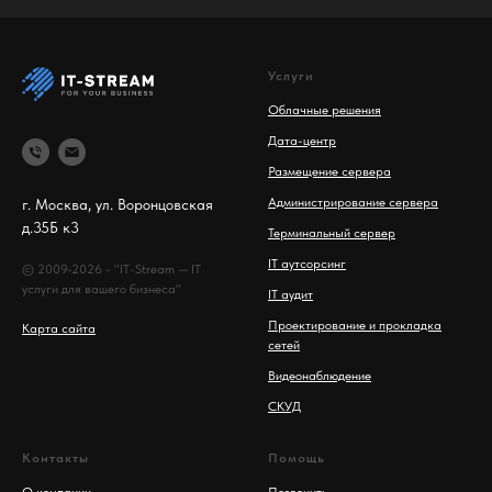
Услуги
Облачные решения
Дата-центр
Размещение сервера
Администрирование сервера
г. Москва, ул. Воронцовская
д.35Б к3
Терминальный сервер
IT аутсорсинг
© 2009-2026 - "IT-Stream — IT
услуги для вашего бизнеса"
IT аудит
Проектирование и прокладка
Карта сайта
сетей
Видеонаблюдение
СКУД
Контакты
Помощь
О компании
Позвонить